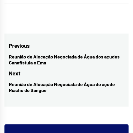
Navegação
Previous
de
Reunião de Alocação Negociada de Água dos açudes
Previous
Canafístula e Ema
Post
post:
Next
Reunião de Alocação Negociada de Água do açude
Next
Riacho do Sangue
post: