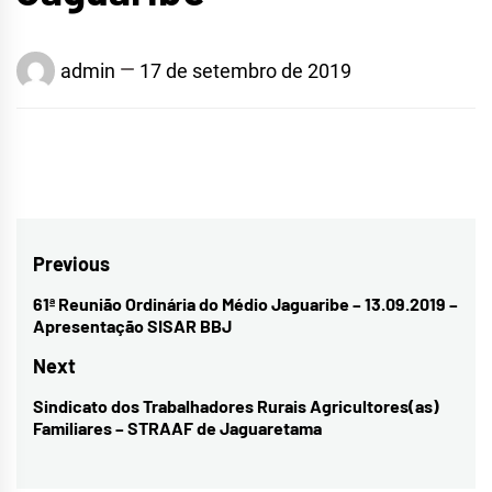
admin
17 de setembro de 2019
Navegação
Previous
de
61ª Reunião Ordinária do Médio Jaguaribe – 13.09.2019 –
Previous
Apresentação SISAR BBJ
Post
post:
Next
Sindicato dos Trabalhadores Rurais Agricultores(as)
Next
Familiares – STRAAF de Jaguaretama
post: