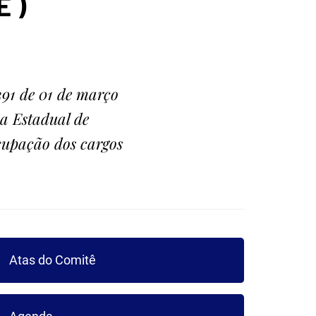
ICA DO
 )
UARIBE
91 de 01 de março
ca Estadual de
ocupação dos cargos
Atas do Comitê