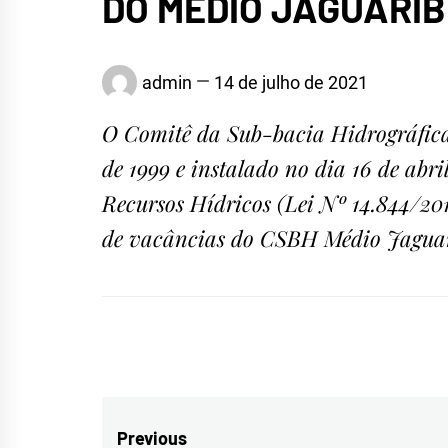
HID
DO MÉDIO JAGUARIB
admin
14 de julho de 2021
MÉD
O Comitê da Sub-bacia Hidrográfica
de 1999 e instalado no dia 16 de ab
Recursos Hídricos (Lei Nº 14.844/201
de vacâncias do CSBH Médio Jaguar
Navegação
Previous