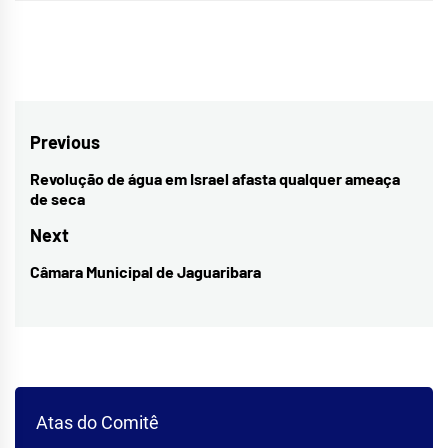
Navegação
Previous
de
Revolução de água em Israel afasta qualquer ameaça
Previous
de seca
Post
post:
Next
Câmara Municipal de Jaguaribara
Next
post:
Atas do Comitê