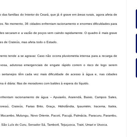
ROGRÁF
as famílias do Interior do Ceará, que já é grave em áreas rurais, agora afeta de
nos. No momento, 36 cidades enfrentam racionamento e enormes dificuldades para
des secaram e a vazão de poços vem caindo rapidamente. O quadro é mais grave
IO JAG
es de Crateús, mas afeta todo o Estado.
ento tende a se agravar. Caso não ocorra pluviometria intensa para a recarga de
huvosa, adutoras emergenciais de engate rápido correm o risco de logo serem
s sertanejos têm cada vez mais dificuldade de acesso à água e, nas cidades
 é diária: filas de moradores com baldes à espera do líquido.
nfrentam racionamento de água – Apuiarés, Ararendá, Baixio, Campos Sales,
reaú, Crateús, Farias Brito, Graça, Hidrolândia, Ipaumirim, Iracema, Itatira,
, Mucambo, Mulungu, Novo Oriente, Pacoti, Pacujá, Palmácia, Paracuru, Parambu,
, São Luís do Curu, Senador Sá, Tamboril, Tejuçuoca, Trairi, Umari e Uruoca.