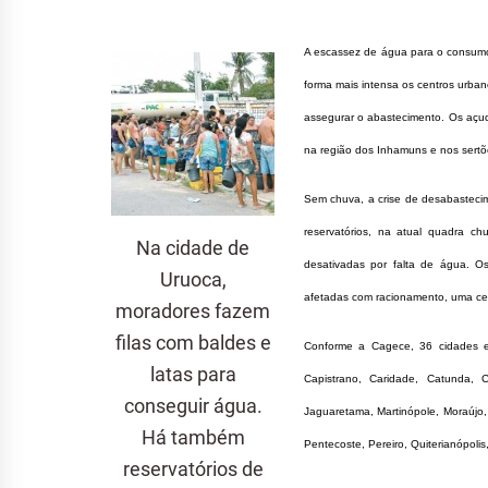
HID
A escassez de água para o consumo d
forma mais intensa os centros urba
assegurar o abastecimento. Os açu
MÉD
na região dos Inhamuns e nos sertõ
Sem chuva, a crise de desabastecim
reservatórios, na atual quadra c
Na cidade de
desativadas por falta de água. O
Uruoca,
afetadas com racionamento, uma cena
moradores fazem
filas com baldes e
Conforme a Cagece, 36 cidades e
latas para
Capistrano, Caridade, Catunda, Co
conseguir água.
Jaguaretama, Martinópole, Moraújo
Há também
Pentecoste, Pereiro, Quiterianópolis
reservatórios de