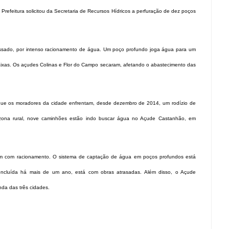
refeitura solicitou da Secretaria de Recursos Hídricos a perfuração de dez poços
assado, por intenso racionamento de água. Um poço profundo joga água para um
aixas. Os açudes Colinas e Flor do Campo secaram, afetando o abastecimento das
e que os moradores da cidade enfrentam, desde dezembro de 2014, um rodízio de
zona rural, nove caminhões estão indo buscar água no Açude Castanhão, em
frem com racionamento. O sistema de captação de água em poços profundos está
concluída há mais de um ano, está com obras atrasadas. Além disso, o Açude
da das três cidades.