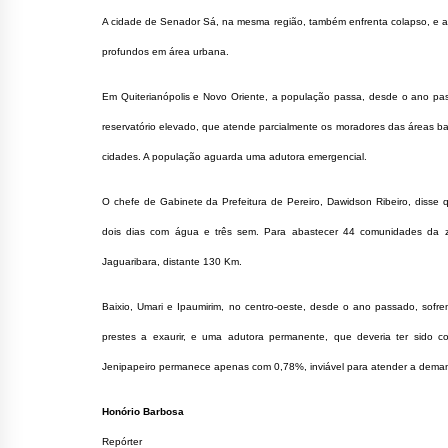
A cidade de Senador Sá, na mesma região, também enfrenta colapso, e a P
profundos em área urbana.
Em Quiterianópolis e Novo Oriente, a população passa, desde o ano p
reservatório elevado, que atende parcialmente os moradores das áreas b
cidades. A população aguarda uma adutora emergencial.
O chefe de Gabinete da Prefeitura de Pereiro, Dawidson Ribeiro, diss
dois dias com água e três sem. Para abastecer 44 comunidades da 
Jaguaribara, distante 130 Km.
Baixio, Umari e Ipaumirim, no centro-oeste, desde o ano passado, so
prestes a exaurir, e uma adutora permanente, que deveria ter sido 
Jenipapeiro permanece apenas com 0,78%, inviável para atender a deman
Honório Barbosa
Repórter