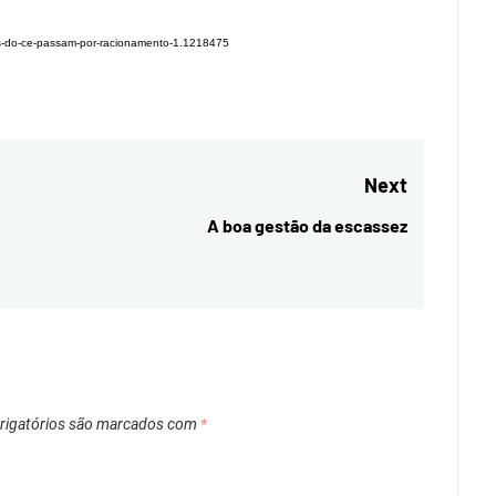
os-do-ce-passam-por-racionamento-1.1218475
Next
A boa gestão da escassez
Next
post:
igatórios são marcados com
*