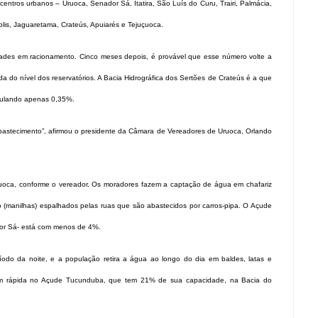
centros urbanos – Uruoca, Senador Sá, Itatira, São Luís do Curu, Trairi, Palmácia,
lis, Jaguaretama, Crateús, Apuiarés e Tejuçuoca.
des em racionamento. Cinco meses depois, é provável que esse número volte a
 do nível dos reservatórios. A Bacia Hidrográfica dos Sertões de Crateús é a que
mulando apenas 0,35%.
bastecimento”, afirmou o presidente da Câmara de Vereadores de Uruoca, Orlando
uoca, conforme o vereador. Os moradores fazem a captação de água em chafariz
 (manilhas) espalhados pelas ruas que são abastecidos por carros-pipa. O Açude
dor Sá- está com menos de 4%.
do da noite, e a população retira a água ao longo do dia em baldes, latas e
agem rápida no Açude Tucunduba, que tem 21% de sua capacidade, na Bacia do