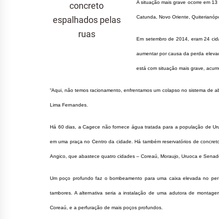
A situação mais grave ocorre em 13 
concreto
Catunda, Novo Oriente, Quiterianópo
espalhados pelas
ruas
Em setembro de 2014, eram 24 cida
aumentar por causa da perda elevada
está com situação mais grave, acu
“Aqui, não temos racionamento, enfrentamos um colapso no sistema de a
Lima Fernandes.
Há 60 dias, a Cagece não fornece água tratada para a população de Ur
em uma praça no Centro da cidade. Há também reservatórios de concreto
Angico, que abastece quatro cidades – Coreaú, Moraujo, Uruoca e Sena
Um poço profundo faz o bombeamento para uma caixa elevada no perío
tambores. A alternativa seria a instalação de uma adutora de mont
Coreaú, e a perfuração de mais poços profundos.