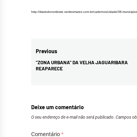
http://diariodonordeste.verdesmares.com.br/cadernos/cidade/36-municipi
Navegação
Previous
de
“ZONA URBANA” DA VELHA JAGUARIBARA
Previous
REAPARECE
Post
post:
Deixe um comentário
O seu endereço de e-mail não será publicado.
Campos obr
Comentário
*