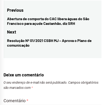
Navegação
Previous
de
Abertura de comporta do CAC libera águas do São
Previous
Francisco para açude Castanhão, diz SRH
Post
post:
Next
Resolução Nº 01/2021 CSBH MJ – Aprova o Plano de
Next
comunicação
post:
Deixe um comentário
O seu endereço de e-mail não será publicado.
Campos obrigatórios
são marcados com
*
Comentário
*