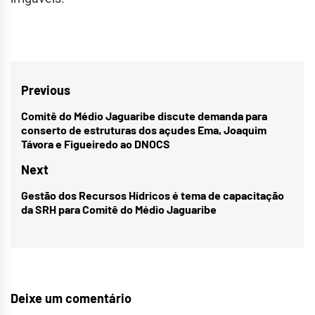
Navegação
Previous
de
Comitê do Médio Jaguaribe discute demanda para
Previous
conserto de estruturas dos açudes Ema, Joaquim
Post
post:
Távora e Figueiredo ao DNOCS
Next
Gestão dos Recursos Hídricos é tema de capacitação
Next
da SRH para Comitê do Médio Jaguaribe
post:
Deixe um comentário