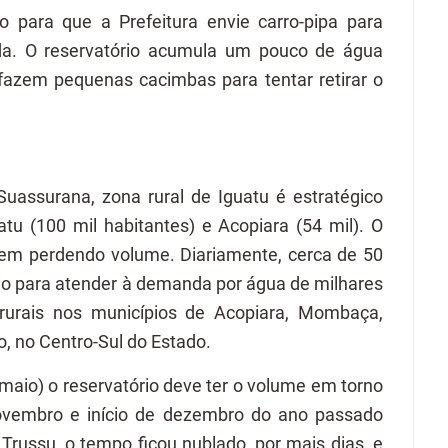
 para que a Prefeitura envie carro-pipa para
da. O reservatório acumula um pouco de água
azem pequenas cacimbas para tentar retirar o
 Suassurana, zona rural de Iguatu é estratégico
tu (100 mil habitantes) e Acopiara (54 mil). O
vem perdendo volume. Diariamente, cerca de 50
io para atender à demanda por água de milhares
 rurais nos municípios de Acopiara, Mombaça,
o, no Centro-Sul do Estado.
 maio) o reservatório deve ter o volume em torno
novembro e início de dezembro do ano passado
Trussu, o tempo ficou nublado, por mais dias, e