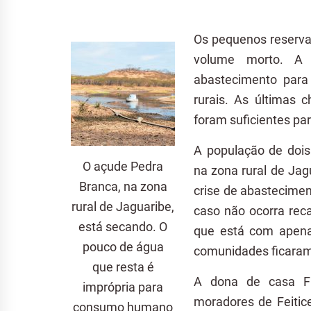
Os pequenos reserva
volume morto. A 
abastecimento para 
rurais. As últimas 
foram suficientes pa
A população de dois 
O açude Pedra
na zona rural de Jag
Branca, na zona
crise de abastecime
rural de Jaguaribe,
caso não ocorra rec
está secando. O
que está com apena
pouco de água
comunidades ficaram
que resta é
A dona de casa Fr
imprópria para
moradores de Feitic
consumo humano