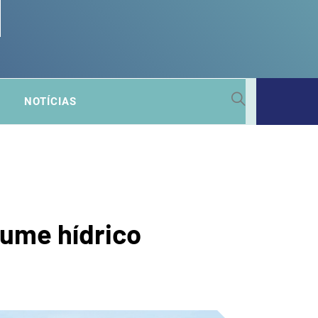
 SUB-
NOTÍCIAS
A
lume hídrico