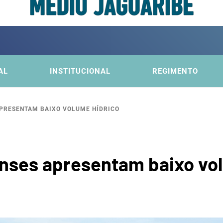
ITÊ DA
FICA DO MÉDIO JAGUARIBE
AL
INSTITUCIONAL
REGIMENTO
PRESENTAM BAIXO VOLUME HÍDRICO
BACI
nses apresentam baixo vo