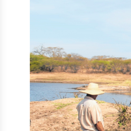
HID
MÉD