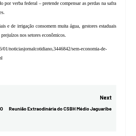
o por verba federal – pretende compensar as perdas na safra
es.
ais e de irrigação consomem muita água, gestores estaduais
á prejuízos nos setores econômicos.
/01/noticiasjornalcotidiano,3446842/sem-economia-de-
ml
Next
MO
Reunião Extraodinária do CSBH Médio Jaguaribe
Next
post: