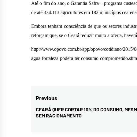
Até o fim do ano, o Garantia Safra – programa custead
de até 334.113 agricultores em 182 municípios cearens
Embora tenham consciência de que os setores industri
reforçam que, se o Ceará reduzir muito a oferta, haver
http://www.opovo.com.br/app/opovo/cotidiano/2015/06
agua-fortaleza-podera-ter-consumo-comprometido.sht
Navegação
Previous
de
CEARÁ QUER CORTAR 10% DO CONSUMO, MES
Previous
SEM RACIONAMENTO
Post
post: