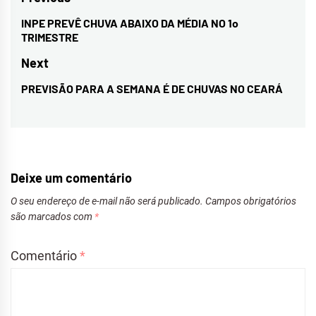
Navegação
de
INPE PREVÊ CHUVA ABAIXO DA MÉDIA NO 1o
Previous
TRIMESTRE
Post
post:
Next
PREVISÃO PARA A SEMANA É DE CHUVAS NO CEARÁ
Next
post:
Deixe um comentário
O seu endereço de e-mail não será publicado.
Campos obrigatórios
são marcados com
*
Comentário
*