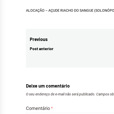
HID
ALOCAÇÃO – AÇUDE RIACHO DO SANGUE (SOLONÓPOL
MÉD
Navegação
Previous
de
Post anterior
Previous
Post
post:
Deixe um comentário
O seu endereço de e-mail não será publicado.
Campos obr
Comentário
*