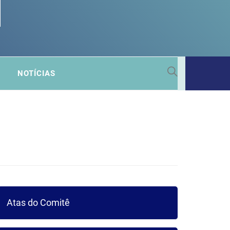
 SUB-
NOTÍCIAS
A
Atas do Comitê