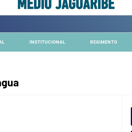
ITÊ DA
FICA DO MÉDIO JAGUARIBE
AL
INSTITUCIONAL
REGIMENTO
BACI
agua