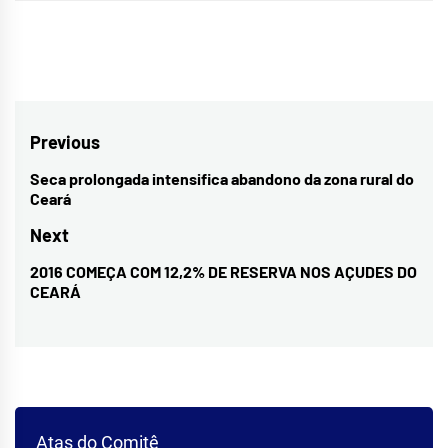
Navegação
Previous
de
Seca prolongada intensifica abandono da zona rural do
Previous
Ceará
Post
post:
Next
2016 COMEÇA COM 12,2% DE RESERVA NOS AÇUDES DO
Next
CEARÁ
post:
Atas do Comitê