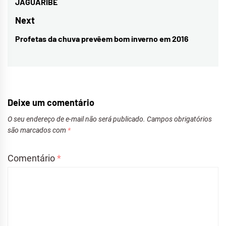
JAGUARIBE
Post
post:
Next
Profetas da chuva prevêem bom inverno em 2016
Next
post:
Deixe um comentário
O seu endereço de e-mail não será publicado.
Campos obrigatórios
são marcados com
*
Comentário
*