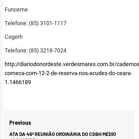
Funceme
Telefone: (85) 3101-1117
Cogerh
Telefone: (85) 3218-7024
http://diariodonordeste.verdesmares.com.br/cadernos
comeca-com-12-2-de-reserva-nos-acudes-do-ceara-
1.1466189
Navegação
Previous
de
ATA DA 46ª REUNIÃO ORDINÁRIA DO CSBH MÉDIO
Previous