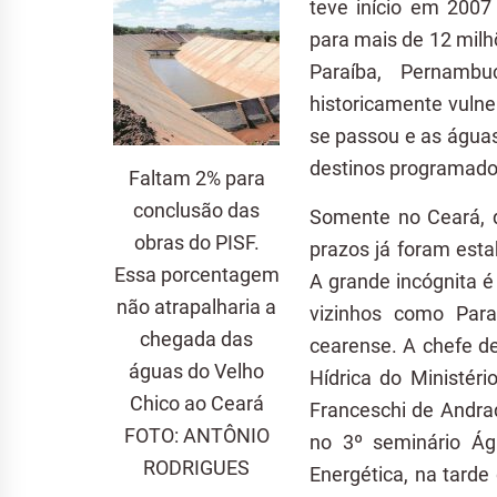
teve início em 2007
para mais de 12 milh
Paraíba, Pernamb
historicamente vuln
se passou e as água
destinos programados
Faltam 2% para
conclusão das
Somente no Ceará, q
obras do PISF.
prazos já foram esta
Essa porcentagem
A grande incógnita 
não atrapalharia a
vizinhos como Par
chegada das
cearense. A chefe d
águas do Velho
Hídrica do Ministér
Chico ao Ceará
Franceschi de Andra
FOTO: ANTÔNIO
no 3º seminário Águ
RODRIGUES
Energética, na tarde