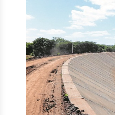
HID
MÉD