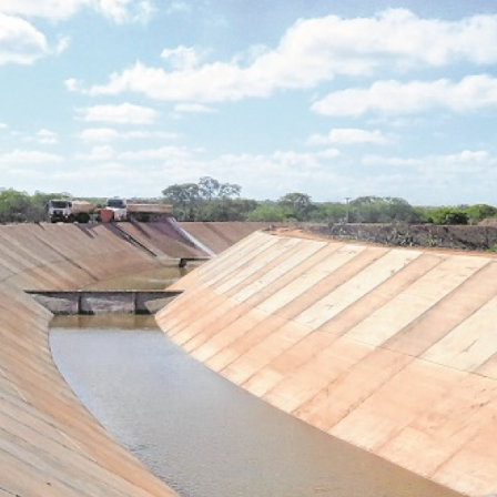
ROGRÁF
IO JAG