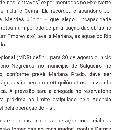
ide nos “entraves” experimentados no Eixo Norte
e inclui o Ceará. Ela recordou o abandono por
 a Mendes Júnior – que alegou incapacidade
arretou num período de paralisação das obras no
um “imprevisto”, avalia Mariana, as águas do Rio
do.
gional (MDR) definiu para 30 de agosto o início
io Negreiros, no município de Salgueiro, no
o, conforme prevê Mariana Prado, deve ser
águas vão percorrer 60 quilômetros, passando
ica. A previsão para a chegada no reservatório
a próxima ao limite estipulado pela Agência
l pela operação do Pisf.
ste ano para iniciar a operação comercial das
erão fornecidas ao consumidor”, pontua Patrick