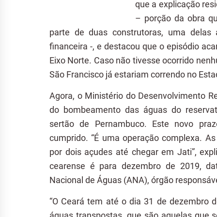
que a explicação res
– porção da obra qu
parte de duas construtoras, uma delas
financeira -, e destacou que o episódio ac
Eixo Norte. Caso não tivesse ocorrido nenh
São Francisco já estariam correndo no Esta
Agora, o Ministério do Desenvolvimento Re
do bombeamento das águas do reservatór
sertão de Pernambuco. Este novo praz
cumprido. “É uma operação complexa. As 
por dois açudes até chegar em Jati”, expl
cearense é para dezembro de 2019, dat
Nacional de Águas (ANA), órgão responsáve
“O Ceará tem até o dia 31 de dezembro de
águas transpostas, que são aquelas que s