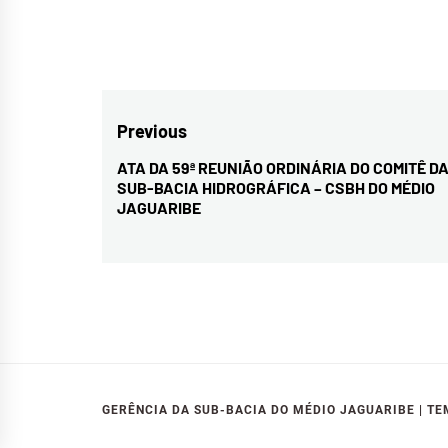
HID
MÉD
Navegação
Previous
de
ATA DA 59ª REUNIÃO ORDINÁRIA DO COMITÊ D
Previous
SUB-BACIA HIDROGRÁFICA – CSBH DO MÉDIO
Post
post:
JAGUARIBE
GERÊNCIA DA SUB-BACIA DO MÉDIO JAGUARIBE
|
TE