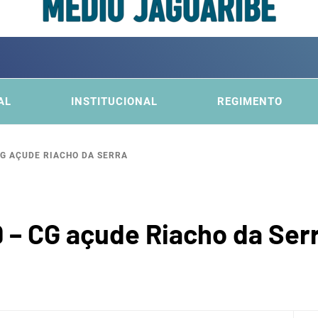
ITÊ DA
FICA DO MÉDIO JAGUARIBE
AL
INSTITUCIONAL
REGIMENTO
CG AÇUDE RIACHO DA SERRA
BACI
9 – CG açude Riacho da Ser