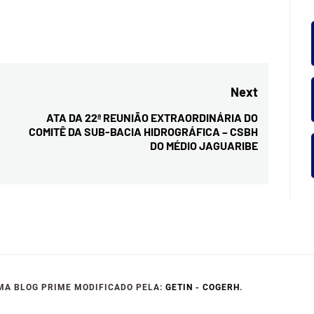
ROGRÁF
IO JAG
Next
A
ATA DA 22ª REUNIÃO EXTRAORDINÁRIA DO
Next
COMITÊ DA SUB-BACIA HIDROGRÁFICA – CSBH
post:
DO MÉDIO JAGUARIBE
MA BLOG PRIME MODIFICADO PELA:
GETIN - COGERH
.